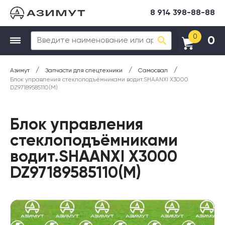
8 914 398-88-88
0
0
/
/
/
Азимут
Запчасти для спецтехники
Самосвал
Блок управления стеклоподъёмниками водит.SHAANXI X3000
DZ97189585110(М)
Блок управления
стеклоподъёмниками
водит.SHAANXI X3000
DZ97189585110(М)