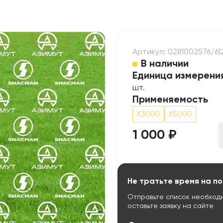
Артикул: 0281002576/6
В наличии
Единица измерени
шт.
Применяемость
X3000
X5000
1 000 ₽
Не тратьте время на по
Отправьте список необход
оставьте заявку на сайте