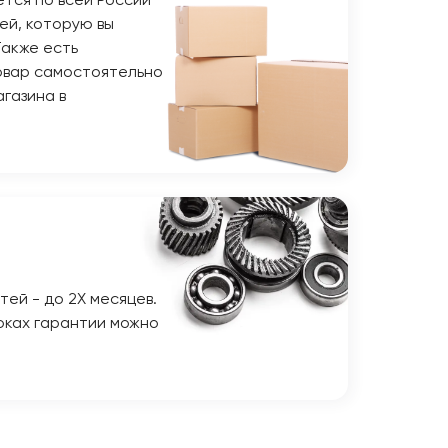
тся по всей России
ей, которую вы
Также есть
овар самостоятельно
газина в
тей - до 2Х месяцев.
оках гарантии можно