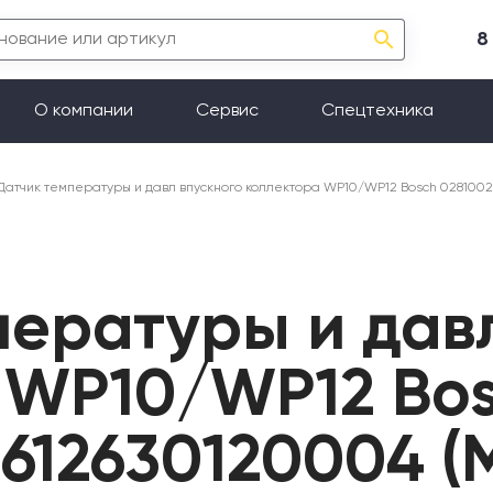
8
О компании
Сервис
Спецтехника
Датчик температуры и давл впускного коллектора WP10/WP12 Bosch 0281002
пературы и дав
 WP10/WP12 Bo
612630120004 (