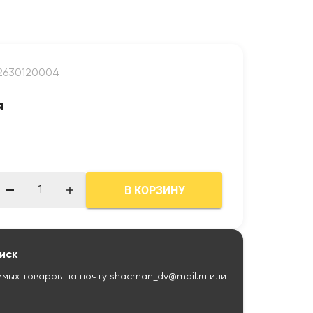
12630120004
я
В КОРЗИНУ
иск
имых товаров на почту
shacman_dv@mail.ru
или