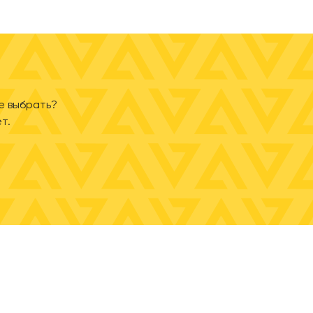
е выбрать?
т.