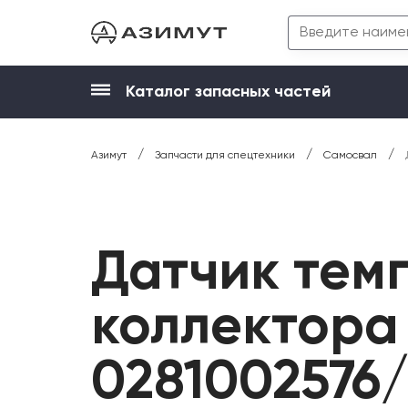
Каталог запасных частей
/
/
/
Азимут
Запчасти для спецтехники
Самосвал
Датчик тем
коллектора
0281002576/