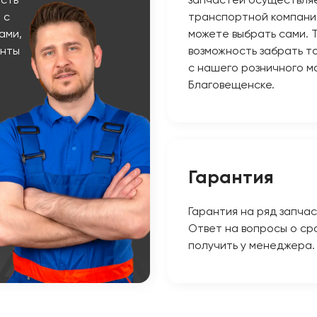
сть
запчастей осуществляе
 с
транспортной компани
ами,
можете выбрать сами. 
енты
возможность забрать т
с нашего розничного ма
Благовещенске.
Гарантия
Гарантия на ряд запчас
Ответ на вопросы о ср
получить у менеджера.