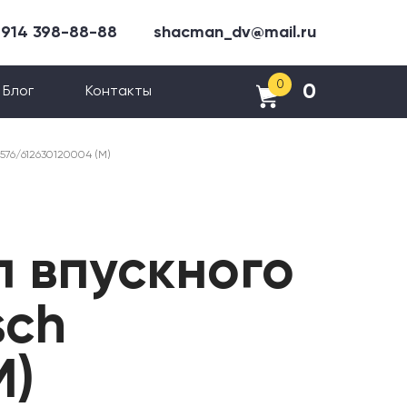
 914 398-88-88
shacman_dv@mail.ru
0
0
Блог
Контакты
576/612630120004 (M)
л впускного
sch
M)