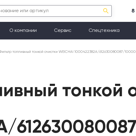
8
О компании
Сервис
Спецтехника
Фильтр топливный тонкой очистки WEICHAI 1000422382A/612630080087/100005
ливный тонкой 
A/61263008008