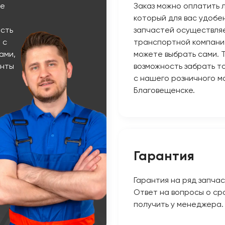
ые
Заказ можно оплатить 
который для вас удобе
сть
запчастей осуществляе
 с
транспортной компани
ами,
можете выбрать сами. 
енты
возможность забрать т
с нашего розничного ма
Благовещенске.
Гарантия
Гарантия на ряд запчас
Ответ на вопросы о ср
получить у менеджера.