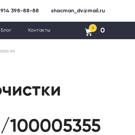
 914 398-88-88
shacman_dv@mail.ru
0
0
Блог
Контакты
3555 (М)
очистки
7/100005355