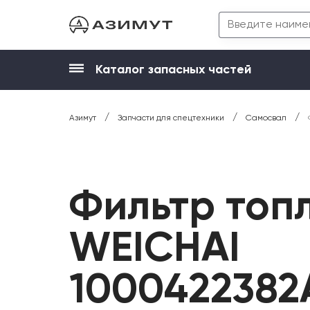
Каталог запасных частей
/
/
/
Азимут
Запчасти для спецтехники
Самосвал
Фильтр топ
WEICHAI
1000422382