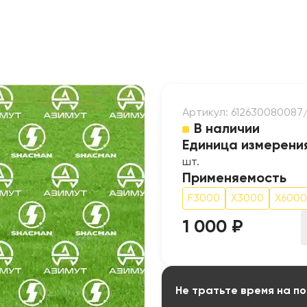
Артикул: 61263008008
В наличии
Единица измерени
шт.
Применяемость
F3000
X3000
Х6000
1 000 ₽
Не тратьте время на по