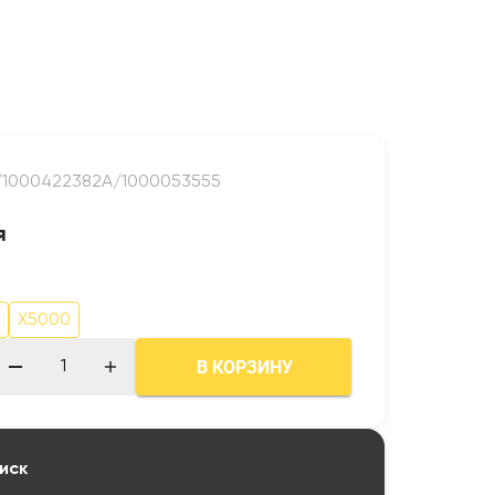
7/1000422382A/1000053555
я
X5000
В КОРЗИНУ
иск