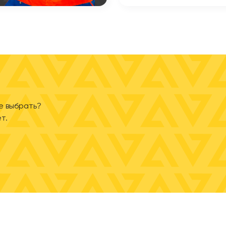
е выбрать?
т.