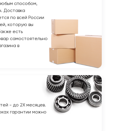
любым способом,
н. Доставка
тся по всей России
ей, которую вы
Также есть
овар самостоятельно
газина в
тей - до 2Х месяцев.
оках гарантии можно