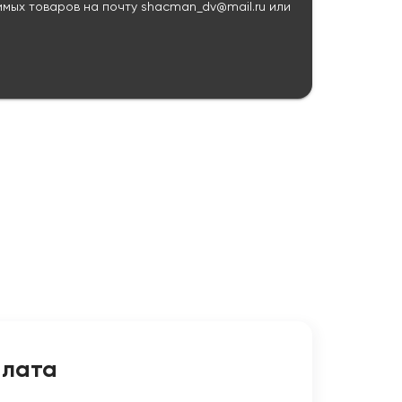
имых товаров на почту
shacman_dv@mail.ru
или
плата