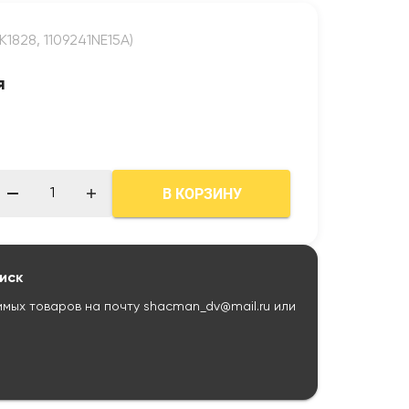
1828, 1109241NE15A)
я
В КОРЗИНУ
иск
имых товаров на почту
shacman_dv@mail.ru
или