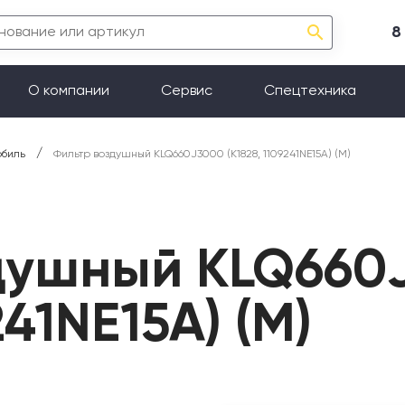
8
О компании
Сервис
Спецтехника
/
обиль
Фильтр воздушный KLQ660J3000 (K1828, 1109241NE15A) (М)
душный KLQ660
241NE15A) (М)