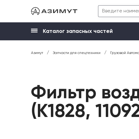
Каталог запасных частей
/
/
Азимут
Запчасти для спецтехники
Грузовой Автом
Фильтр воз
(K1828, 1109