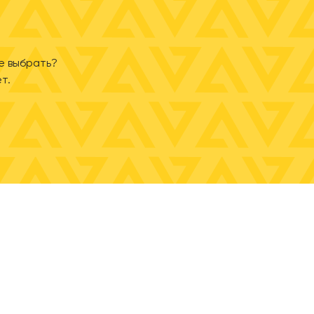
е выбрать?
т.