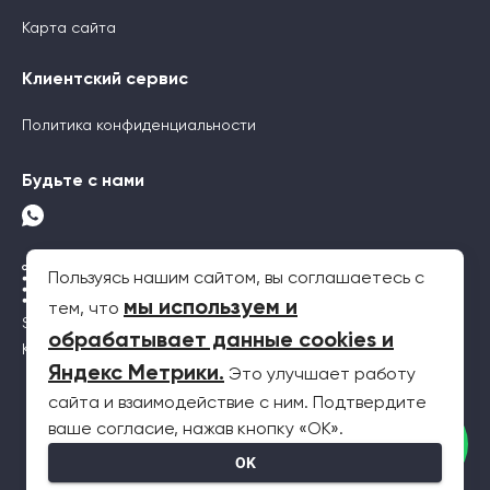
Карта сайта
Клиентский сервис
Политика конфиденциальности
Будьте с нами
Пользуясь нашим сайтом, вы соглашаетесь с
мы используем и
тем, что
SEO-продвижение
обрабатывает данные cookies и
Контекстная реклама
Яндекс Метрики
.
Это улучшает работу
сайта и взаимодействие с ним. Подтвердите
2026 © Все права защищены. Информация на сайте не является
ваше согласие, нажав кнопку «OK».
публичной офертой
OK