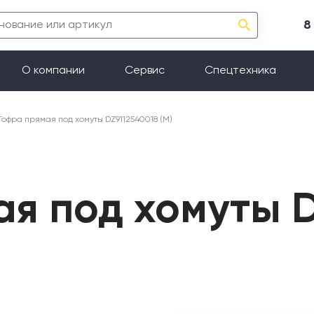
8
О компании
Сервис
Спецтехника
Гофра прямая под хомуты DZ9112540018 (М)
ая под хомуты D