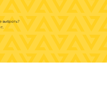
е выбрать?
т.