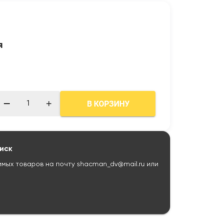
я
В КОРЗИНУ
иск
имых товаров на почту
shacman_dv@mail.ru
или