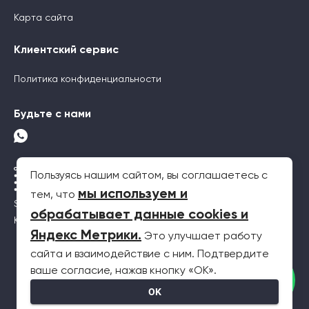
Карта сайта
Клиентский сервис
Политика конфиденциальности
Будьте с нами
Пользуясь нашим сайтом, вы соглашаетесь с
мы используем и
тем, что
SEO-продвижение
обрабатывает данные cookies и
Контекстная реклама
Яндекс Метрики
.
Это улучшает работу
сайта и взаимодействие с ним. Подтвердите
2026 © Все права защищены. Информация на сайте не является
ваше согласие, нажав кнопку «OK».
публичной офертой
OK