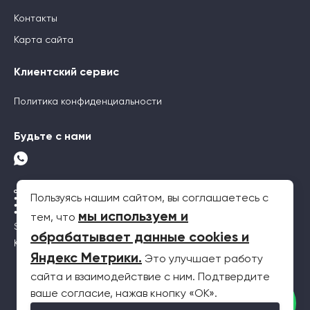
Контакты
Карта сайта
Клиентский сервис
Политика конфиденциальности
Будьте с нами
Пользуясь нашим сайтом, вы соглашаетесь с
мы используем и
тем, что
SEO-продвижение
обрабатывает данные cookies и
Контекстная реклама
Яндекс Метрики
.
Это улучшает работу
сайта и взаимодействие с ним. Подтвердите
2026 © Все права защищены. Информация на сайте не является
ваше согласие, нажав кнопку «OK».
публичной офертой