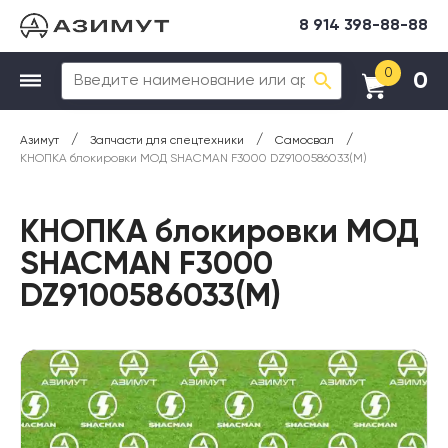
8 914 398-88-88
0
0
/
/
/
Азимут
Запчасти для спецтехники
Самосвал
КНОПКА блокировки МОД SHACMAN F3000 DZ9100586033(М)
КНОПКА блокировки МОД
SHACMAN F3000
DZ9100586033(М)