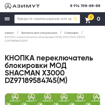
8 914 398-88-88
0
0
/
/
/
Азимут
Запчасти для спецтехники
Самосвал
КНОПКА переключатель блокировки МОД SHACMAN X3000
DZ97189584745(М)
КНОПКА переключатель
блокировки МОД
SHACMAN X3000
DZ97189584745(М)