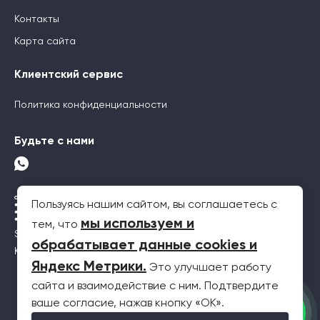
Контакты
Карта сайта
Клиентский сервис
Политика конфиденциальности
Будьте с нами
Пользуясь нашим сайтом, вы соглашаетесь с
мы используем и
тем, что
SEO-продвижение
обрабатывает данные cookies и
Контекстная реклама
Яндекс Метрики
.
Это улучшает работу
сайта и взаимодействие с ним. Подтвердите
2026 © Все права защищены. Информация на сайте не является
ваше согласие, нажав кнопку «OK».
публичной офертой