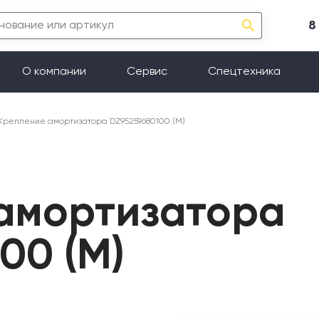
8
О компании
Сервис
Спецтехника
Крепление амортизатора DZ95259680100 (М)
амортизатора
00 (М)