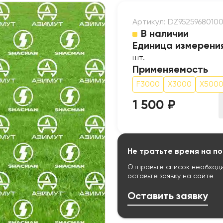
Артикул: DZ9525968010
В наличии
Единица измерени
шт.
Применяемость
F3000
X3000
X500
1 500 ₽
Не тратьте время на по
Отправьте список необход
оставьте заявку на сайте
Оставить заявку