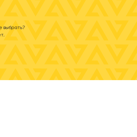
е выбрать?
т.