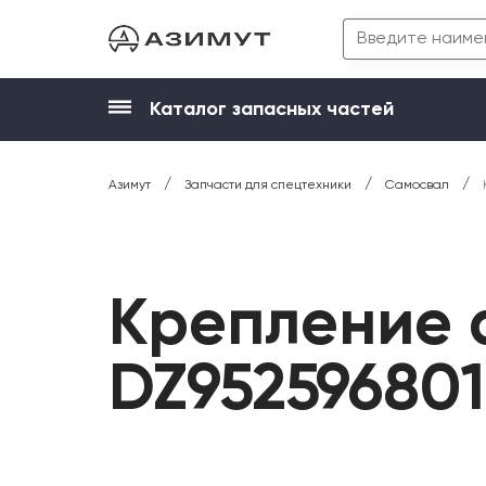
Каталог запасных частей
/
/
/
Азимут
Запчасти для спецтехники
Самосвал
Крепление 
DZ952596801