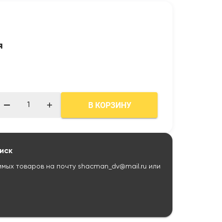
я
В КОРЗИНУ
иск
имых товаров на почту
shacman_dv@mail.ru
или