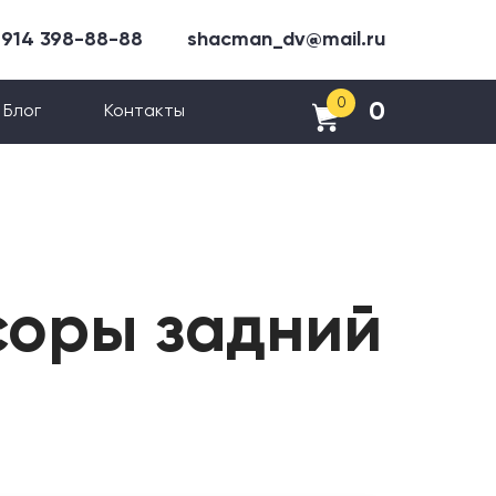
 914 398-88-88
shacman_dv@mail.ru
0
0
Блог
Контакты
соры задний