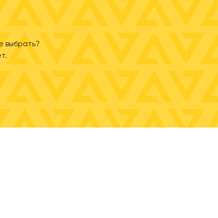
е выбрать?
т.