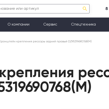
8
О компании
Сервис
Спецтехника
Кронштейн крепления рессоры задний правый DZ95319690768(М)
крепления рес
319690768(М)