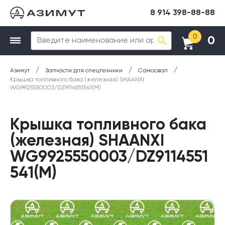
8 914 398-88-88
0
0
/
/
/
Азимут
Запчасти для спецтехники
Самосвал
Крышка топливного бака (железная) SHAANXI
WG9925550003/DZ9114551541(М)
Крышка топливного бака
(железная) SHAANXI
WG9925550003/DZ9114551
541(М)