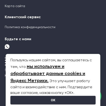
Карта сайта
Клиентский сервис
Политика конфиденциальности
Будьте с нами
Пользуясь нашим сайтом, вы соглашаетесь с
мы используем и
тем, что
SEO-продвижение
обрабатывает данные cookies и
Контекстная реклама
Яндекс Метрики
.
Это улучшает работу
сайта и взаимодействие с ним. Подтвердите
2026 © Все права защищены. Информация на сайте не является
ваше согласие, нажав кнопку «OK».
публичной офертой
OK