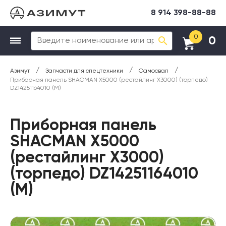
8 914 398-88-88
0
0
/
/
/
Азимут
Запчасти для спецтехники
Самосвал
Приборная панель SHACMAN X5000 (рестайлинг X3000) (торпедо)
DZ14251164010 (М)
Приборная панель
SHACMAN X5000
(рестайлинг X3000)
(торпедо) DZ14251164010
(М)