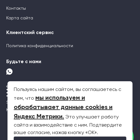
Контакты
Карта сайта
Клиентский сервис
Политика конфиденциальности
Будьте с нами
Пользуясь нашим сайтом, вы соглашаетесь с
мы используем и
тем, что
SEO-продвижение
обрабатывает данные cookies и
Контекстная реклама
Яндекс Метрики
.
Это улучшает работу
сайта и взаимодействие с ним. Подтвердите
2026 © Все права защищены. Информация на сайте не является
ваше согласие, нажав кнопку «OK».
публичной офертой