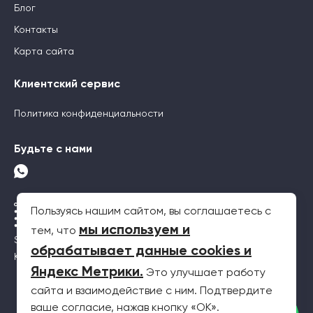
Блог
Контакты
Карта сайта
Клиентский сервис
Политика конфиденциальности
Будьте с нами
Пользуясь нашим сайтом, вы соглашаетесь с
мы используем и
тем, что
SEO-продвижение
обрабатывает данные cookies и
Контекстная реклама
Яндекс Метрики
.
Это улучшает работу
сайта и взаимодействие с ним. Подтвердите
2026 © Все права защищены. Информация на сайте не является
ваше согласие, нажав кнопку «OK».