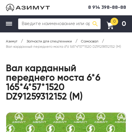
8 914 398-88-88
0
0
/
/
/
Азимут
Запчасти для спецтехники
Самосвал
Вал карданный переднего моста 6*6 165*4*57*1520 DZ91259312152 (М)
Вал карданный
переднего моста 6*6
165*4*57*1520
DZ91259312152 (М)