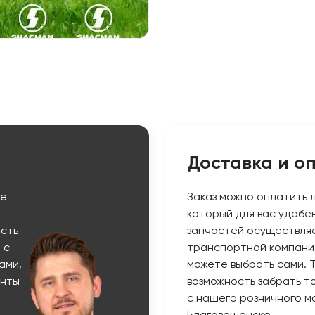
Доставка и о
ые
Заказ можно оплатить 
который для вас удобе
сть
запчастей осуществляе
 с
транспортной компани
ами,
можете выбрать сами. 
енты
возможность забрать т
с нашего розничного ма