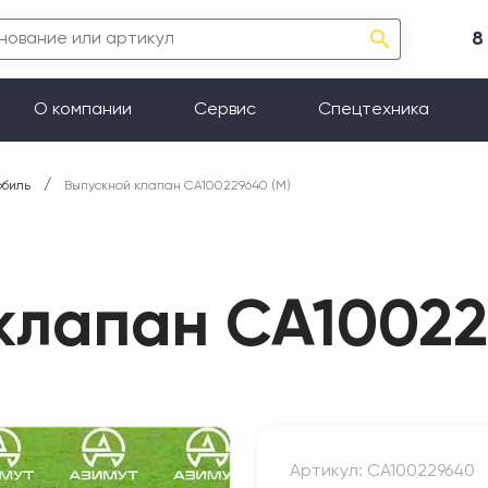
8
О компании
Сервис
Спецтехника
/
обиль
Выпускной клапан СА100229640 (М)
клапан СА10022
Артикул: СА100229640