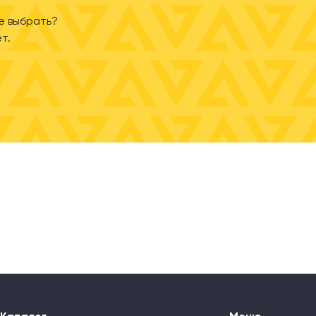
е выбрать?
т.