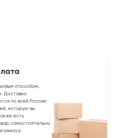
плата
любым способом,
н. Доставка
тся по всей России
ей, которую вы
Также есть
овар самостоятельно
газина в