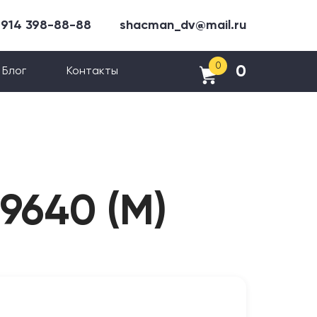
 914 398-88-88
shacman_dv@mail.ru
0
0
Блог
Контакты
9640 (М)