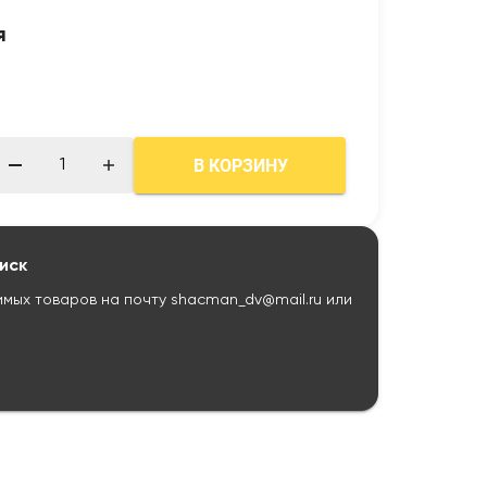
я
В КОРЗИНУ
иск
имых товаров на почту
shacman_dv@mail.ru
или